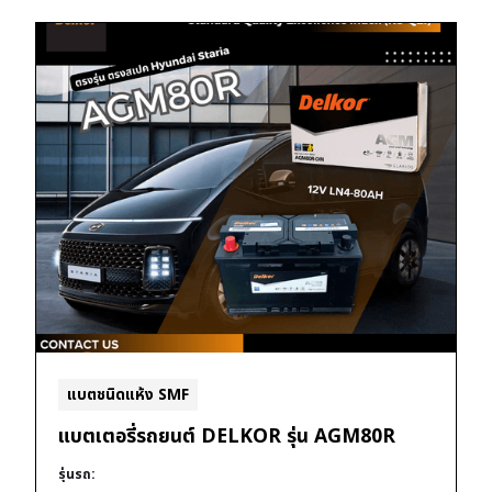
แบตชนิดแห้ง SMF
แบตเตอรี่รถยนต์ DELKOR รุ่น AGM80R
รุ่นรถ: