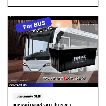
แบตชนิดแห้ง SMF
แบตเตอรี่รถยนต์ SAIL รุ่น N200