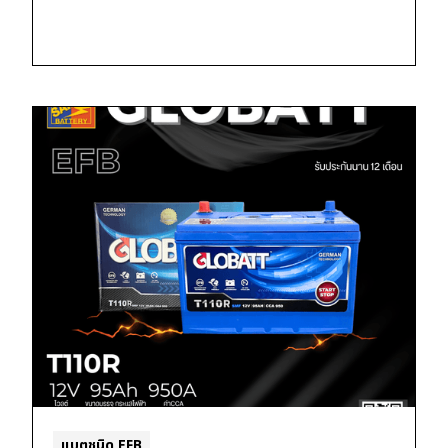
แบตชนิด EFB