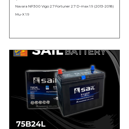
Navara NP300
Vigo 2.7
Fortuner 2.7
D-max 1.9 (2013-2018)
Mu-X 1.9