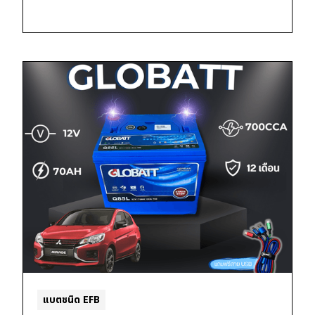
แบตชนิด EFB