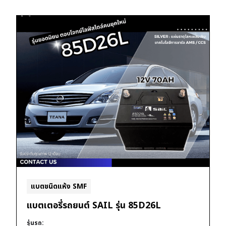
แบตชนิดแห้ง SMF
แบตเตอรี่รถยนต์ SAIL รุ่น 85D26L
รุ่นรถ: